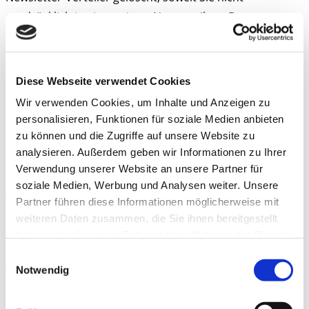
ausdrücklich in eine weitere Nutzung Ihrer Daten
eingewilligt haben oder wir uns eine
darüberhinausgehende Datenverwendung vorbehalten,
die gesetzlich erlaubt ist und über die wir Sie in dieser
Diese Webseite verwendet Cookies
Erklärung informieren.
Wir verwenden Cookies, um Inhalte und Anzeigen zu
personalisieren, Funktionen für soziale Medien anbieten
7) Datenverarbeitung zur Bestellabwicklung 7.1
zu können und die Zugriffe auf unsere Website zu
Übermittlung von Bilddateien zur Bestellabwicklung per
analysieren. Außerdem geben wir Informationen zu Ihrer
Upload-Funktion
Verwendung unserer Website an unsere Partner für
soziale Medien, Werbung und Analysen weiter. Unsere
Auf unserer Website bieten wir Kunden die Möglichkeit,
Partner führen diese Informationen möglicherweise mit
durch die Übermittlung von Bilddateien über eine
weiteren Daten zusammen, die Sie ihnen bereitgestellt
Upload-Funktion die Personalisierung von Produkten zu
haben oder die sie im Rahmen Ihrer Nutzung der Dienste
beauftragen. Dabei wird das eingereichte Bildmotiv als
gesammelt haben. Sie geben Einwilligung zu unseren
Einwilligungsauswahl
Cookies, wenn Sie unsere Webseite weiterhin nutzen.
Vorlage für die Personalisierung des gewählten
Notwendig
Produktes verwendet.