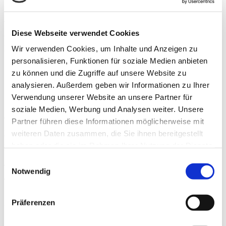
4.5
Bei Auswahl einer über den Zahlungsdienst „Unzer“
Diese Webseite verwendet Cookies
angebotenen Zahlungsart erfolgt die
Zahlungsabwicklung über den Zahlungsdienstleister
Wir verwenden Cookies, um Inhalte und Anzeigen zu
personalisieren, Funktionen für soziale Medien anbieten
Unzer GmbH, Vangerowstraße 18, 69115 Heidelberg,
zu können und die Zugriffe auf unsere Website zu
Deutschland (im Folgenden: „Unzer“). Die einzelnen über
analysieren. Außerdem geben wir Informationen zu Ihrer
Unzer angebotenen Zahlungsarten werden dem Kunden
Verwendung unserer Website an unsere Partner für
im Online-Shop des Verkäufers mitgeteilt. Zur Abwicklung
soziale Medien, Werbung und Analysen weiter. Unsere
von Zahlungen kann sich Unzer der Dienste dritter
Partner führen diese Informationen möglicherweise mit
Zahlungsdienstleister bedienen, für die ggf. besondere
weiteren Daten zusammen, die Sie ihnen bereitgestellt
haben oder die sie im Rahmen Ihrer Nutzung der Dienste
Zahlungsbedingungen gelten, auf die der Kunde ggf.
gesammelt haben. Sie geben Einwilligung zu unseren
gesondert hingewiesen wird. Weitere Informationen zu
Einwilligungsauswahl
Cookies, wenn Sie unsere Webseite weiterhin nutzen.
Notwendig
„Unzer“ sind im Internet unter
https://www.unzer.com/de/zahlungsmethoden/
Präferenzen
abrufbar.